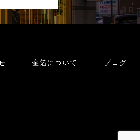
せ
金箔について
ブログ