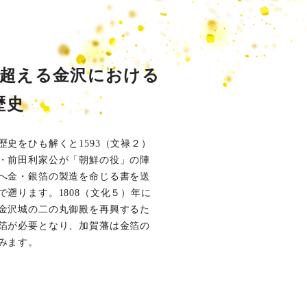
年を超える金沢における
歴史
歴史をひも解くと1593（文禄２）
・前田利家公が「朝鮮の役」の陣
へ金・銀箔の製造を命じる書を送
で遡ります。1808（文化５）年に
金沢城の二の丸御殿を再興するた
箔が必要となり、加賀藩は金箔の
みます。