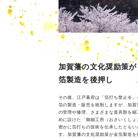
加賀藩の文化奨励策が
箔製造を後押し
その後、江戸幕府は「箔打ち禁止令」
箔の製造・販売を統制しますが、加賀
の管理や修理、さまざまな道具類を細
めに設けた「御細工所（おさいくしょ
密かに箔打ちの技術を伝承したともい
す。加賀藩の文化奨励策が金箔製造を