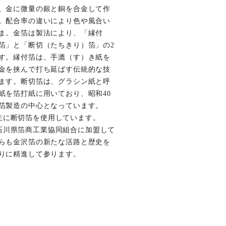
、金に微量の銀と銅を合金して作
。配合率の違いにより色や風合い
ま。金箔は製法により、「縁付
箔」と「断切（たちきり）箔」の2
す。縁付箔は、手漉（す）き紙を
金を挟んで打ち延ばす伝統的な技
ます。断切箔は、グラシン紙と呼
紙を箔打紙に用いており、昭和40
箔製造の中心となっています。
otは主に断切箔を使用しています。
otは石川県箔商工業協同組合に加盟して
らも金沢箔の新たな活路と歴史を
りに精進して参ります。