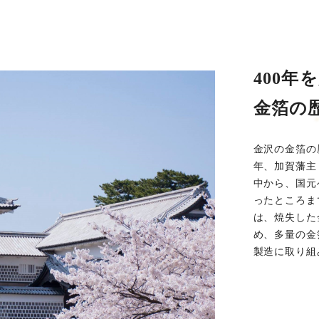
400
金箔の
金沢の金箔の
年、加賀藩主
中から、国元
ったところま
は、焼失した
め、多量の金
製造に取り組