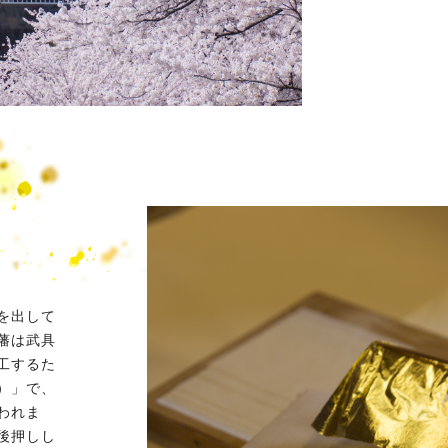
を出して
藩は武具
工するた
）」で、
われま
後押しし