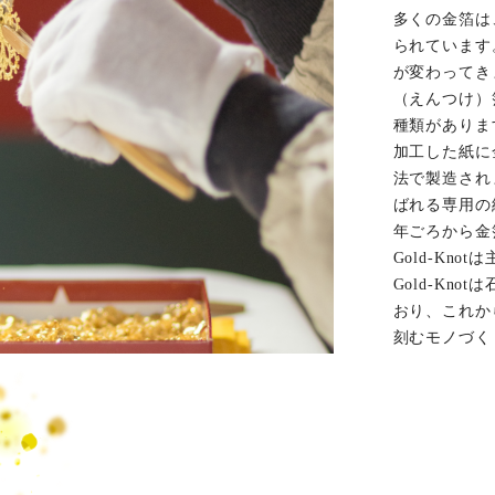
多くの金箔は
られています
が変わってき
（えんつけ）
種類がありま
加工した紙に
法で製造され
ばれる専用の
年ごろから金
Gold-Kn
Gold-Kn
おり、これか
刻むモノづく