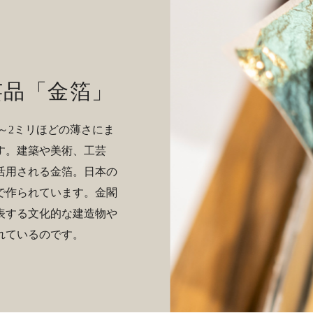
芸品「金箔」
の1～2ミリほどの薄さにま
す。建築や美術、工芸
活用される金箔。日本の
で作られています。金閣
表する文化的な建造物や
れているのです。