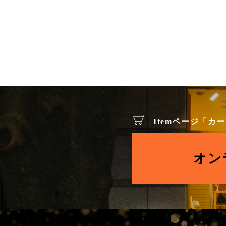
Itemページ「
オン