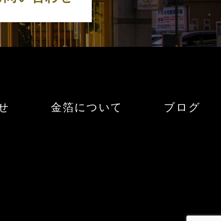
せ
金箔について
ブログ