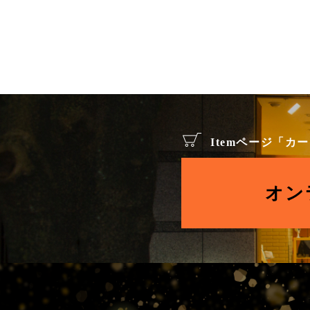
Itemページ「
オン