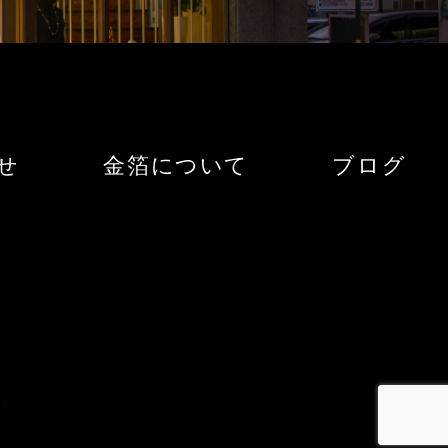
せ
金箔について
ブログ