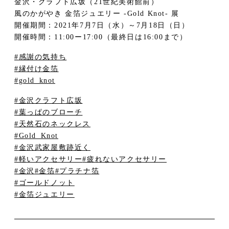
金沢・クラフト広坂（21世紀美術館前）
風のかがやき 金箔ジュエリー -Gold Knot- 展
開催期間：2021年7月7日（水）～7月18日（日）
開催時間：11:00ー17:00（最終日は16:00まで）
#感謝の気持ち
#縁付け金箔
#gold_knot
#金沢クラフト広坂
#葉っぱのブローチ
#天然石のネックレス
#Gold_Knot
#金沢武家屋敷跡近く
#軽いアクセサリー
#疲れないアクセサリー
#金沢
#金箔
#プラチナ箔
#ゴールドノット
#金箔ジュエリー