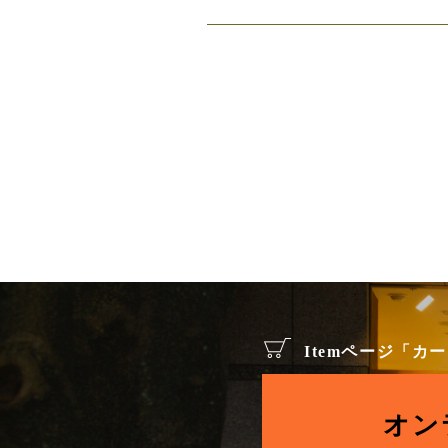
Itemページ「
オン