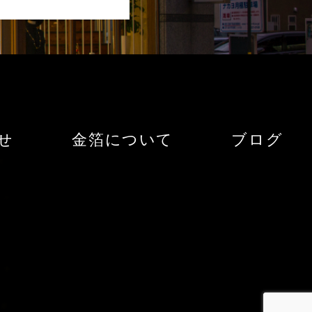
せ
金箔について
ブログ