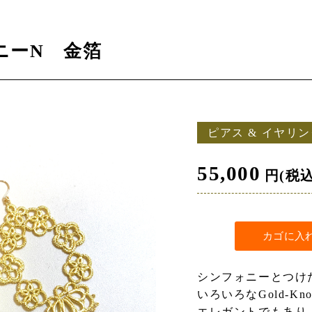
ニーN 金箔
ピアス & イヤリ
55,000
円(税
シンフォニーとつけ
いろいろなGold-K
エレガントでもあり