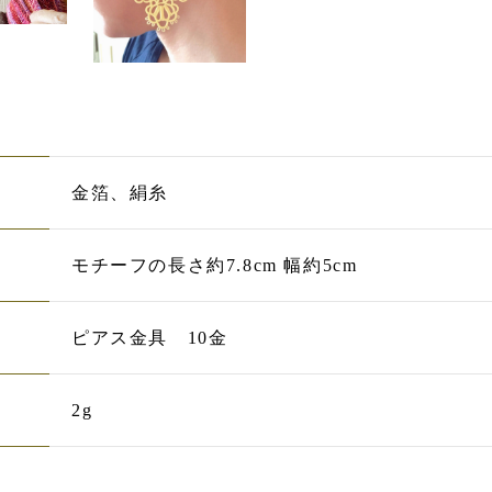
金箔、絹糸
モチーフの長さ約7.8cm 幅約5cm
ピアス金具 10金
2g