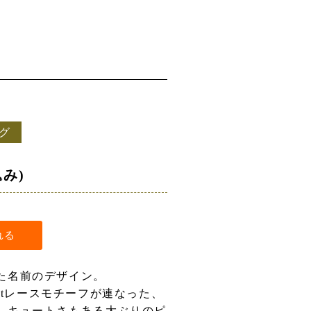
ング
込み)
た名前のデザイン。
notレースモチーフが連なった、
、キュートさもある大ぶりのピ