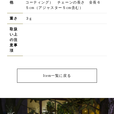
他
コーティング） チェーンの長さ 全長６
５cm（アジャスター５cm含む）
重さ
３g
取扱
い上
の注
意事
項
Item一覧に戻る