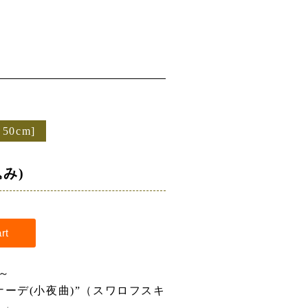
50cm]
込み)
e～
ナーデ(小夜曲)”（スワロフスキ
.」