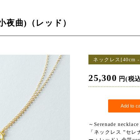
小夜曲)（レッド）
ネックレス[40cm - 
25,300
円(税
～Serenade necklac
「ネックレス ”セレ
ー：レッド）金箔ver