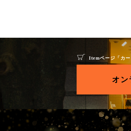
Itemページ「
オン