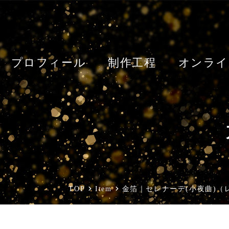
プロフィール
制作工程
オンライ
TOP
Item
金箔｜セレナーデ(小夜曲)（