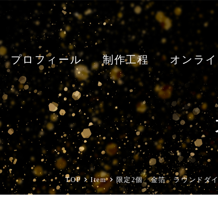
プロフィール
制作工程
オンライ
TOP
Item
限定2個 金箔 ラウンドダ