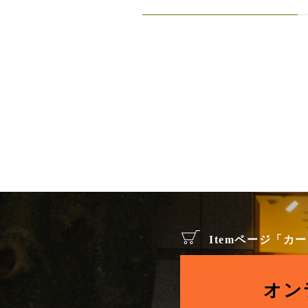
Itemページ「
オン