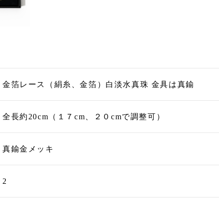
金箔レース（絹糸、金箔）白淡水真珠 金具は真鍮
全長約20cm（１７cm、２０cmで調整可）
真鍮金メッキ
2