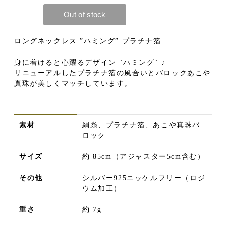
ロングネックレス ”ハミング” プラチナ箔
身に着けると心躍るデザイン "ハミング" ♪
リニューアルしたプラチナ箔の風合いとバロックあこや
真珠が美しくマッチしています。
素材
絹糸、プラチナ箔、あこや真珠バ
ロック
サイズ
約 85cm（アジャスター5cm含む）
その他
シルバー925ニッケルフリー（ロジ
ウム加工）
重さ
約 7g