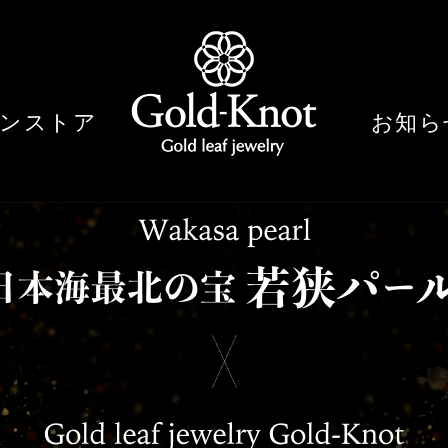
ンストア
お知ら