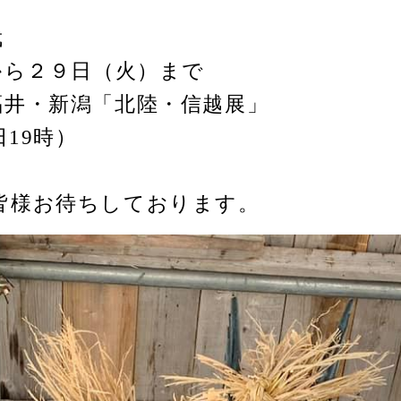
店武
から２９日（火）まで
福井・新潟「北陸・信越展」
日19時）
皆様お待ちしております。